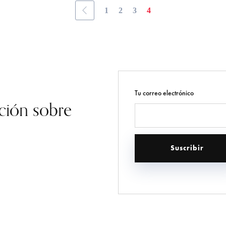
1
2
3
4
Tu correo electrónico
ación sobre
!